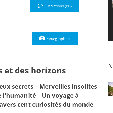

Illustrations (BD)

Photographies
N
es et des horizons
eux secrets – Merveilles insolites
e l'humanité – Un voyage à
ravers cent curiosités du monde