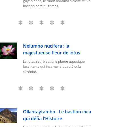
guyanienne, le mont Roraima s’élève tel un
bastion hors du temps.
Nelumbo nucifera : la
majestueuse fleur de lotus
Le lotus sacré est une plante aquatique
fascinante qui incarne la beauté et la
sérénité.
Ollantaytambo : Le bastion inca
qui défia l'Histoire