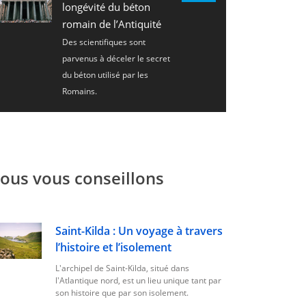
longévité du béton
romain de l’Antiquité
Des scientifiques sont
parvenus à déceler le secret
du béton utilisé par les
Romains.
ous vous conseillons
Saint-Kilda : Un voyage à travers
l’histoire et l’isolement
L'archipel de Saint-Kilda, situé dans
l'Atlantique nord, est un lieu unique tant par
son histoire que par son isolement.