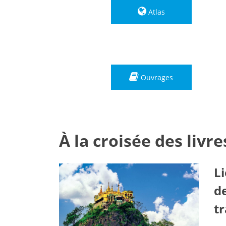

Atlas

Ouvrages
À la croisée des livr
Li
d
t