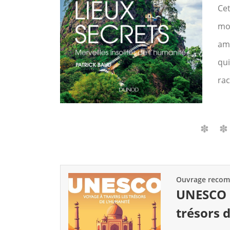
Cet
mon
amb
qui
rac
Ouvrage reco
UNESCO :
trésors 