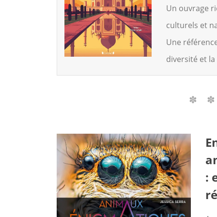
Un ouvrage ric
culturels et n
Une référence
diversité et l
E
a
:
r