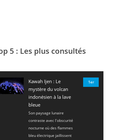
op 5 : Les plus consultés
Kawah Ijen : Le
1er
mystère du volcan
indonésien à la lave
bleue
Son paysage lunaire
contraste avec l'obscurité
nocturne où des flammes
bleu électrique jaillissent