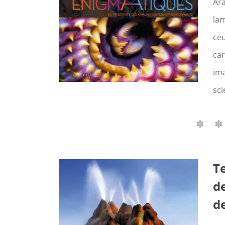
Ar
la
ceu
car
ima
sci
Te
d
de