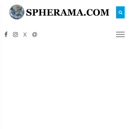
Reche
X