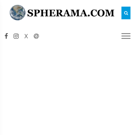
Reche
X