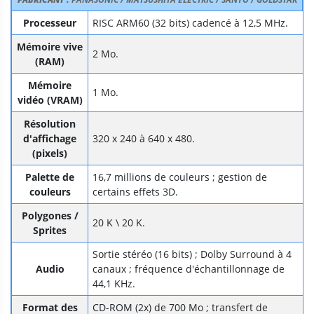
Processeur
RISC ARM60 (32 bits) cadencé à 12,5 MHz.
Mémoire vive
2 Mo.
(RAM)
Mémoire
1 Mo.
vidéo (VRAM)
Résolution
d'affichage
320 x 240 à 640 x 480.
(pixels)
Palette de
16,7 millions de couleurs ; gestion de
couleurs
certains effets 3D.
Polygones /
20 K \ 20 K.
Sprites
Sortie stéréo (16 bits) ; Dolby Surround à 4
Audio
canaux ; fréquence d'échantillonnage de
44,1 KHz.
Format des
CD-ROM (2x) de 700 Mo ; transfert de