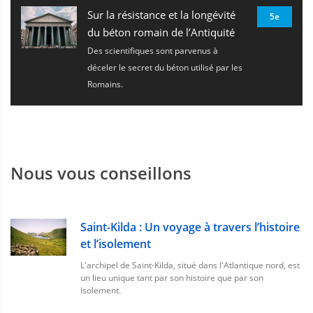
Sur la résistance et la longévité
5e
du béton romain de l’Antiquité
Des scientifiques sont parvenus à
déceler le secret du béton utilisé par les
Romains.
Nous vous conseillons
Saint-Kilda : Un voyage à travers l’histoire
et l’isolement
L'archipel de Saint-Kilda, situé dans l'Atlantique nord, est
un lieu unique tant par son histoire que par son
isolement.