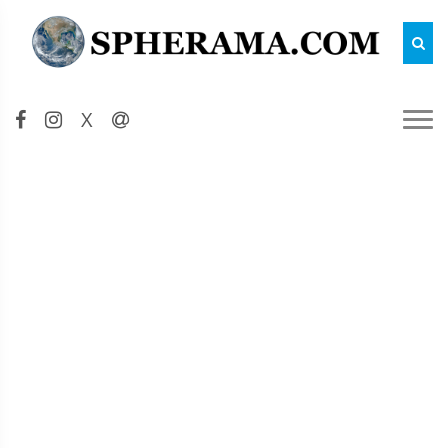
Reche
X