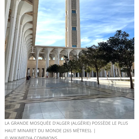
LA GRANDE MOSQUÉE D'ALGER (ALGÉRIE) POSSÈDE LE PLUS
HAUT MINARET DU MONDE (265 MÈTRES). |
© WIKIMEDIA COMMONS