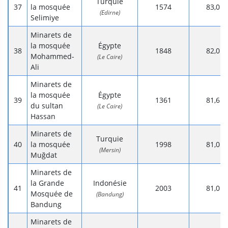
Turquie
la mosquée
1574
83,0
(Edirne)
Selimiye
Minarets de
la mosquée
Égypte
1848
82,0
Mohammed-
(Le Caire)
Ali
Minarets de
la mosquée
Égypte
1361
81,6
du sultan
(Le Caire)
Hassan
Minarets de
Turquie
la mosquée
1998
81,0
(Mersin)
Muğdat
Minarets de
la Grande
Indonésie
2003
81,0
Mosquée de
(Bandung)
Bandung
Minarets de