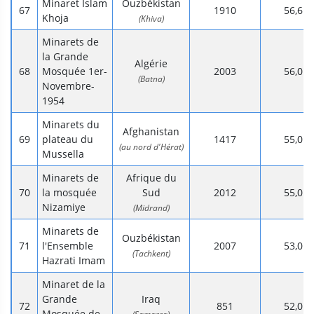
Minaret Islam
Ouzbékistan
1910
56,6
Khoja
(Khiva)
Minarets de
la Grande
Algérie
Mosquée 1er-
2003
56,0
(Batna)
Novembre-
1954
Minarets du
Afghanistan
plateau du
1417
55,0
(au nord d'Hérat)
Mussella
Minarets de
Afrique du
la mosquée
Sud
2012
55,0
Nizamiye
(Midrand)
Minarets de
Ouzbékistan
l'Ensemble
2007
53,0
(Tachkent)
Hazrati Imam
Minaret de la
Grande
Iraq
851
52,0
Mosquée de