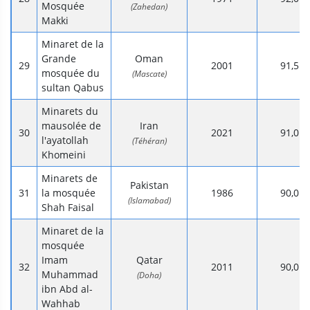
Mosquée
(Zahedan)
Makki
Minaret de la
Grande
Oman
2001
91,5
mosquée du
(Mascate)
sultan Qabus
Minarets du
mausolée de
Iran
2021
91,0
l'ayatollah
(Téhéran)
Khomeini
Minarets de
Pakistan
la mosquée
1986
90,0
(Islamabad)
Shah Faisal
Minaret de la
mosquée
Imam
Qatar
2011
90,0
Muhammad
(Doha)
ibn Abd al-
Wahhab