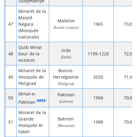
Süleymaniye
Minaret de la
Masjid
Malaisie
Negara
1965
73,0
(Kuala Lumpur)
(Mosquée
nationale)
Qutb Minar
Inde
(tour de la
1199-1220
72,5
(Delhi)
victoire)
Minaret de la
Bosnie-
mosquée de
Herzégovine
2020
71,0
Pećigrad
(Pećigrad)
Minar-e-
Pakistan
1968
70,0
note
(Lahore)
Pakistan
Minaret de la
Grande
Bahreïn
1988
70,0
mosquée Al
(Manama)
Fateh