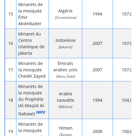
Minarets de
la mosquée
Algérie
1994
107,0
Émir
(Constantine)
Abdelkader
Minaret du
Centre
Indonésie
2007
107,0
islamique de
(Jakarta)
Jakarta
Minarets de
Émirats
la mosquée
arabes unis
2007
107,0
Cheikh Zayed
(Abou Dabi)
Minarets de
la mosquée
Arabie
du Prophète
saoudite
1994
104,0
(Al-Masjid Al-
(Médine)
note
Nabawi)
Minarets de
Yémen
la mosquée
2008
100,0
(Sanaa)