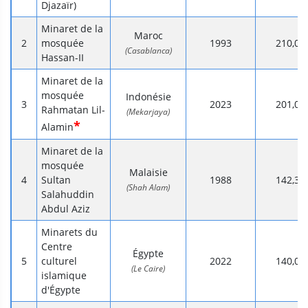
Djazaïr)
Minaret de la
Maroc
mosquée
1993
210,0
(Casablanca)
Hassan-II
Minaret de la
mosquée
Indonésie
2023
201,0
Rahmatan Lil-
(Mekarjaya)
*
Alamin
Minaret de la
mosquée
Malaisie
Sultan
1988
142,3
(Shah Alam)
Salahuddin
Abdul Aziz
Minarets du
Centre
Égypte
culturel
2022
140,0
(Le Caire)
islamique
d'Égypte