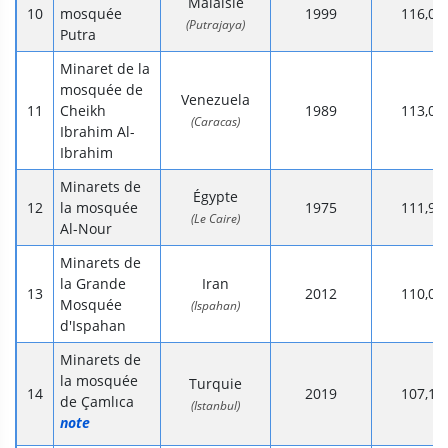
Malaisie
mosquée
1999
116,0
(Putrajaya)
Putra
Minaret de la
mosquée de
Venezuela
Cheikh
1989
113,0
(Caracas)
Ibrahim Al-
Ibrahim
Minarets de
Égypte
la mosquée
1975
111,9
(Le Caire)
Al-Nour
Minarets de
la Grande
Iran
2012
110,0
Mosquée
(Ispahan)
d'Ispahan
Minarets de
la mosquée
Turquie
2019
107,1
de Çamlıca
(Istanbul)
note