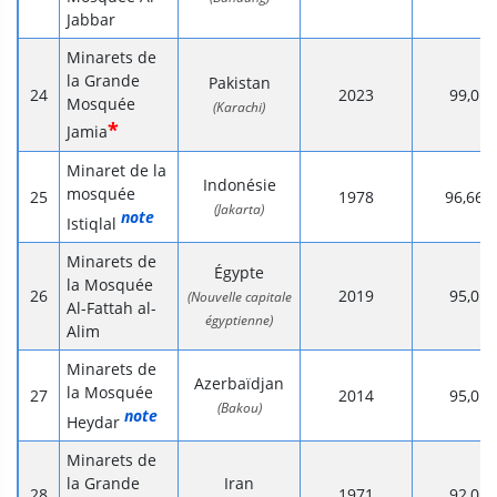
Jabbar
Minarets de
la Grande
Pakistan
2023
99,0
Mosquée
(Karachi)
*
Jamia
Minaret de la
Indonésie
mosquée
1978
96,66
(Jakarta)
note
Istiqlal
Minarets de
Égypte
la Mosquée
2019
95,0
(Nouvelle capitale
Al-Fattah al-
égyptienne)
Alim
Minarets de
Azerbaïdjan
la Mosquée
2014
95,0
(Bakou)
note
Heydar
Minarets de
la Grande
Iran
1971
92,0