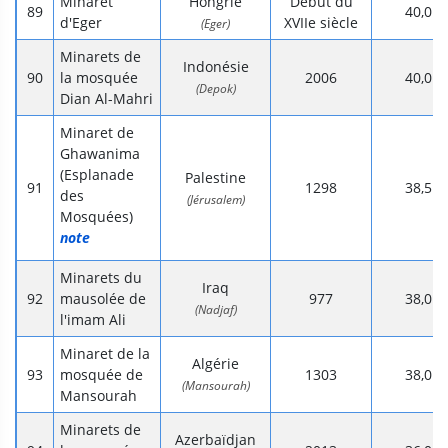
Minaret
Hongrie
Début du
40,0
d'Eger
XVIIe siècle
(Eger)
Minarets de
Indonésie
la mosquée
2006
40,0
(Depok)
Dian Al-Mahri
Minaret de
Ghawanima
(Esplanade
Palestine
1298
38,5
des
(Jérusalem)
Mosquées)
note
Minarets du
Iraq
mausolée de
977
38,0
(Nadjaf)
l'imam Ali
Minaret de la
Algérie
mosquée de
1303
38,0
(Mansourah)
Mansourah
Minarets de
Azerbaïdjan