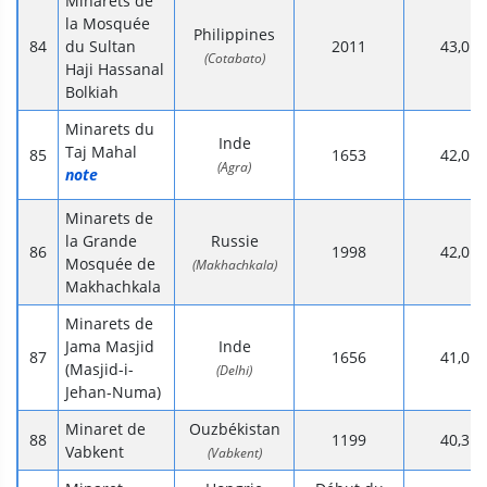
Minarets de
la Mosquée
Philippines
du Sultan
2011
43,0
(Cotabato)
Haji Hassanal
Bolkiah
Minarets du
Inde
Taj Mahal
1653
42,0
(Agra)
note
Minarets de
la Grande
Russie
1998
42,0
Mosquée de
(Makhachkala)
Makhachkala
Minarets de
Jama Masjid
Inde
1656
41,0
(Masjid-i-
(Delhi)
Jehan-Numa)
Minaret de
Ouzbékistan
1199
40,3
Vabkent
(Vabkent)