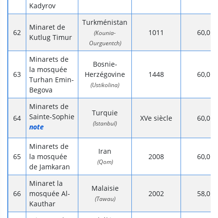
Kadyrov
Turkménistan
Minaret de
1011
60,0
(Kounia-
Kutlug Timur
Ourguentch)
Minarets de
Bosnie-
la mosquée
Herzégovine
1448
60,0
Turhan Emin-
(Ustikolina)
Begova
Minarets de
Turquie
Sainte-Sophie
XVe siècle
60,0
(Istanbul)
note
Minarets de
Iran
la mosquée
2008
60,0
(Qom)
de Jamkaran
Minaret la
Malaisie
mosquée Al-
2002
58,0
(Tawau)
Kauthar