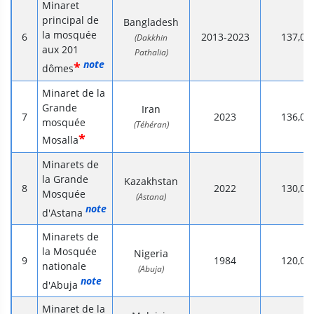
Minaret
principal de
Bangladesh
la mosquée
2013-2023
137,0
(Dakkhin
aux 201
Pathalia)
note
*
dômes
Minaret de la
Grande
Iran
2023
136,0
mosquée
(Téhéran)
*
Mosalla
Minarets de
la Grande
Kazakhstan
2022
130,0
Mosquée
(Astana)
note
d'Astana
Minarets de
la Mosquée
Nigeria
1984
120,0
nationale
(Abuja)
note
d'Abuja
Minaret de la