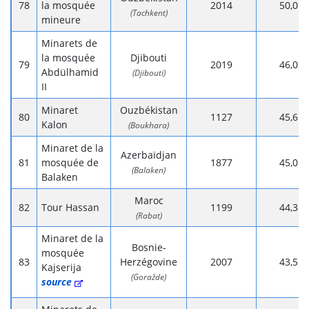
la mosquée
2014
50,0
(Tachkent)
mineure
Minarets de
la mosquée
Djibouti
2019
46,0
Abdülhamid
(Djibouti)
II
Minaret
Ouzbékistan
1127
45,6
Kalon
(Boukhara)
Minaret de la
Azerbaïdjan
mosquée de
1877
45,0
(Balaken)
Balaken
Maroc
Tour Hassan
1199
44,3
(Rabat)
Minaret de la
Bosnie-
mosquée
Herzégovine
2007
43,5
Kajserija
(Goražde)
source