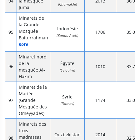
la mosquée
2013
36,0
(Chamakhi)
Juma
Minarets de
la Grande
Indonésie
Mosquée
1706
35,0
(Banda Aceh)
Baiturrahman
note
Minaret nord
de la
Égypte
1010
33,7
mosquée Al-
(Le Caire)
Hakim
Minaret de la
Mariée
Syrie
(Grande
1174
33,0
(Damas)
Mosquée des
Omeyyades)
Minarets des
trois
Ouzbékistan
2014
madrassas
32,5