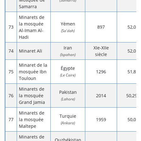
(Samarra)
Samarra
Minarets de
la mosquée
Yémen
897
52,0
Al-Imam Al-
(Sa'dah)
Hadi
Iran
XIe-XIIe
Minaret Ali
52,0
siècle
(Ispahan)
Minaret de la
Égypte
mosquée Ibn
1296
51,8
(Le Caire)
Touloun
Minarets de
Pakistan
la mosquée
2014
50,29
(Lahore)
Grand Jamia
Minarets de
Turquie
la mosquée
1959
50,0
(Ankara)
Maltepe
Minarets de
Ouzbékistan