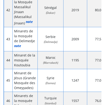
la Mosquée
Massalikul
Sénégal
2019
80,0
Jinaan
(Dakar)
(Massalikul
note
Jinaan)
Minarets de
la mosquée
Serbie
2009
77,5
de Delimedje
(Delimedje)
note
Minaret de la
Maroc
mosquée
1195
77,0
(Marrakech)
Koutoubia
Minaret de
Jésus (Grande
Syrie
1247
77,0
Mosquée des
(Damas)
Omeyyades)
Minarets de
Turquie
la mosquée
1557
76,0
(Istanbul)