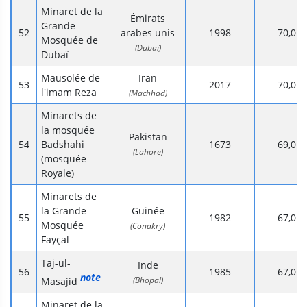
Minaret de la
Émirats
Grande
arabes unis
1998
70,0
Mosquée de
(Dubaï)
Dubaï
Mausolée de
Iran
2017
70,0
l'imam Reza
(Machhad)
Minarets de
la mosquée
Pakistan
Badshahi
1673
69,0
(Lahore)
(mosquée
Royale)
Minarets de
la Grande
Guinée
1982
67,0
Mosquée
(Conakry)
Fayçal
Taj-ul-
Inde
1985
67,0
note
(Bhopal)
Masajid
Minaret de la