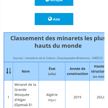
Asie
Classement des minarets les plus
hauts du monde
Sources : ministères de la Culture ; Encyclopaedia Britannica ; UNESCO.
Hauteur
État
Année de

Nom
structurel
construction
(ville)
(en mètres
Minaret de la
Grande
Mosquée
Algérie
2019
265,0
d'Alger
(Alger)
(Djamaâ El-