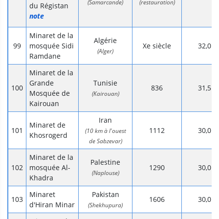
(Samarcande)
(restauration)
du Régistan
note
Minaret de la
Algérie
mosquée Sidi
Xe siècle
32,0
(Alger)
Ramdane
Minaret de la
Grande
Tunisie
836
31,5
Mosquée de
(Kairouan)
Kairouan
Iran
Minaret de
1112
30,0
(10 km à l'ouest
Khosrogerd
de Sabzevar)
Minaret de la
Palestine
mosquée Al-
1290
30,0
(Naplouse)
Khadra
Minaret
Pakistan
1606
30,0
d'Hiran Minar
(Shekhupura)