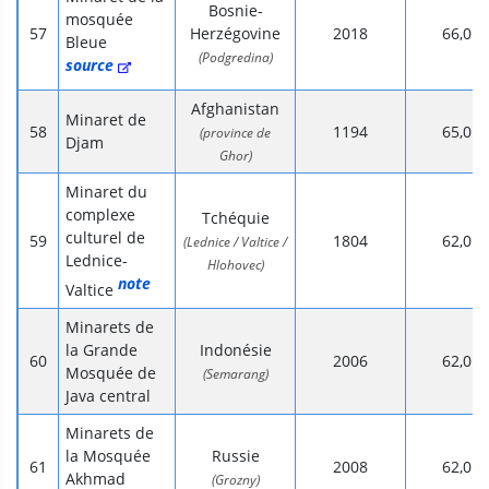
Bosnie-
mosquée
Herzégovine
2018
66,0
Bleue
(Podgredina)
source
Afghanistan
Minaret de
1194
65,0
(province de
Djam
Ghor)
Minaret du
complexe
Tchéquie
culturel de
1804
62,0
(Lednice / Valtice /
Lednice-
Hlohovec)
note
Valtice
Minarets de
la Grande
Indonésie
2006
62,0
Mosquée de
(Semarang)
Java central
Minarets de
la Mosquée
Russie
2008
62,0
Akhmad
(Grozny)