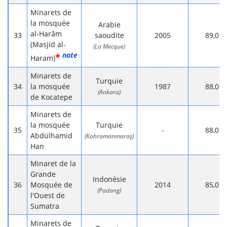
Minarets de
la mosquée
Arabie
al-Harâm
saoudite
2005
89,0
(Masjid al-
(La Mecque)
note
*
Haram)
Minarets de
Turquie
la mosquée
1987
88,0
(Ankara)
de Kocatepe
Minarets de
la mosquée
Turquie
-
88,0
Abdülhamid
(Kahramanmaraş)
Han
Minaret de la
Grande
Indonésie
Mosquée de
2014
85,0
(Padang)
l'Ouest de
Sumatra
Minarets de