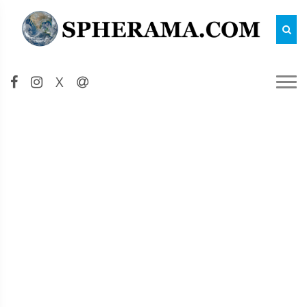
Reche
X