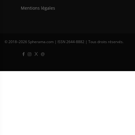
Mentions légales
© 2018–
2026 Spherama.com | ISSN 2644-8882 | Tous droits réservés.
X