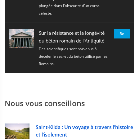
plongée dans l'obscurité d’un corps
céleste.
Sur la résistance et la longévité
5e
du béton romain de l’Antiquité
Des scientifiques sont parvenus à
déceler le secret du béton utilisé par les
Romains.
Nous vous conseillons
Saint-Kilda : Un voyage à travers l’histoire
et l’isolement