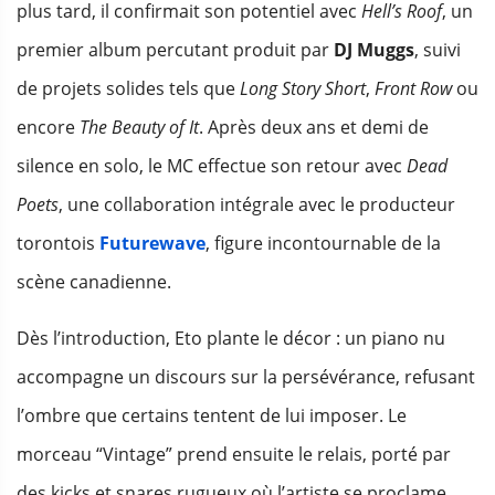
plus tard, il confirmait son potentiel avec
Hell’s Roof
, un
premier album percutant produit par
DJ Muggs
, suivi
de projets solides tels que
Long Story Short
,
Front Row
ou
encore
The Beauty of It
. Après deux ans et demi de
silence en solo, le MC effectue son retour avec
Dead
Poets
, une collaboration intégrale avec le producteur
torontois
Futurewave
, figure incontournable de la
scène canadienne.
Dès l’introduction, Eto plante le décor : un piano nu
accompagne un discours sur la persévérance, refusant
l’ombre que certains tentent de lui imposer. Le
morceau “Vintage” prend ensuite le relais, porté par
des kicks et snares rugueux où l’artiste se proclame