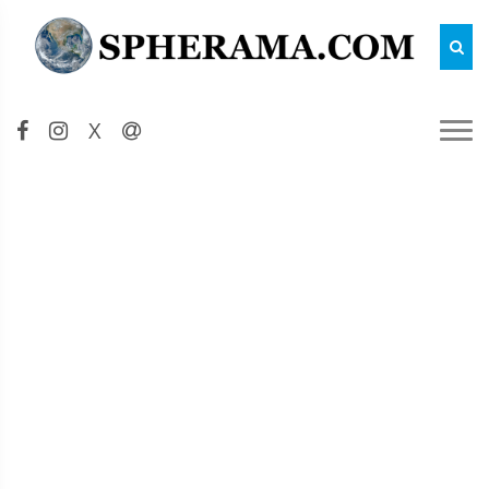
Reche
X