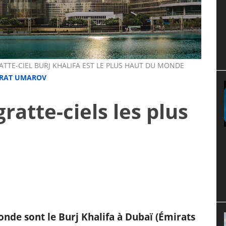
RATTE-CIEL BURJ KHALIFA EST LE PLUS HAUT DU MONDE
RAT UMAROV
ratte-ciels les plus
monde sont le Burj Khalifa à Dubaï (Émirats