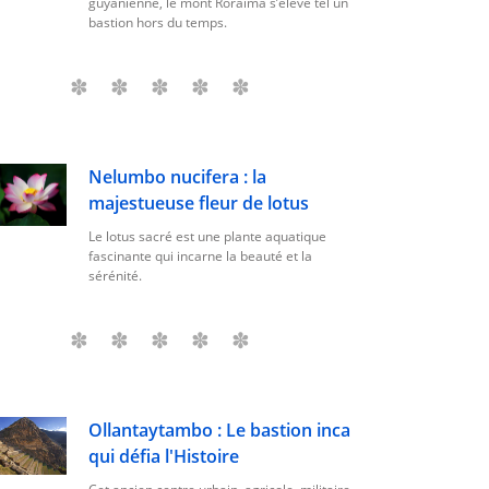
guyanienne, le mont Roraima s’élève tel un
bastion hors du temps.
Nelumbo nucifera : la
majestueuse fleur de lotus
Le lotus sacré est une plante aquatique
fascinante qui incarne la beauté et la
sérénité.
Ollantaytambo : Le bastion inca
qui défia l'Histoire