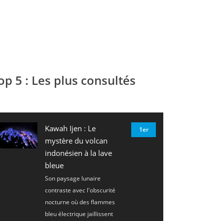
op 5 : Les plus consultés
Kawah Ijen : Le
1er
mystère du volcan
indonésien à la lave
bleue
Son paysage lunaire
contraste avec l'obscurité
nocturne où des flammes
bleu électrique jaillissent