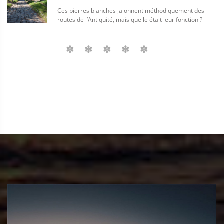
Ces pierres blanches jalonnent méthodiquement des
routes de l’Antiquité, mais quelle était leur fonction ?