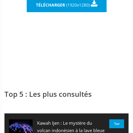

TÉLÉCHARGER
(1920x1280)
Top 5 : Les plus consultés
Kawah Ijen : Le mystère du
1er
volcan indonésien à la lave bleue