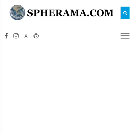
Reche
X