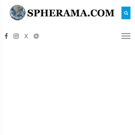
Reche
X