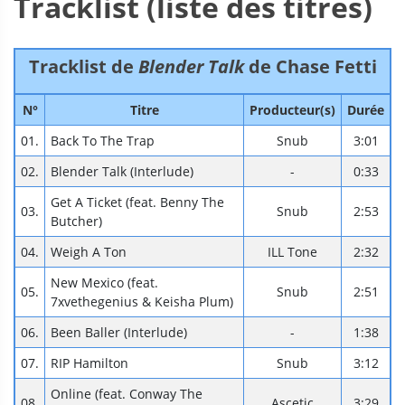
Tracklist (liste des titres)
Tracklist de
Blender Talk
de Chase Fetti
N°
Titre
Producteur(s)
Durée
01.
Back To The Trap
Snub
3:01
02.
Blender Talk (Interlude)
-
0:33
Get A Ticket (feat. Benny The
03.
Snub
2:53
Butcher)
04.
Weigh A Ton
ILL Tone
2:32
New Mexico (feat.
05.
Snub
2:51
7xvethegenius & Keisha Plum)
06.
Been Baller (Interlude)
-
1:38
07.
RIP Hamilton
Snub
3:12
Online (feat. Conway The
08.
Ascetic
3:29