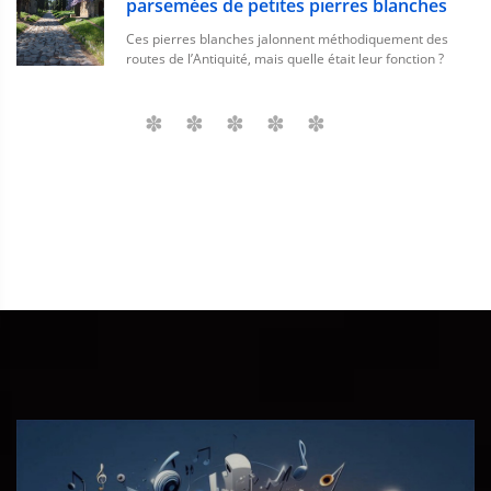
parsemées de petites pierres blanches
Ces pierres blanches jalonnent méthodiquement des
routes de l’Antiquité, mais quelle était leur fonction ?