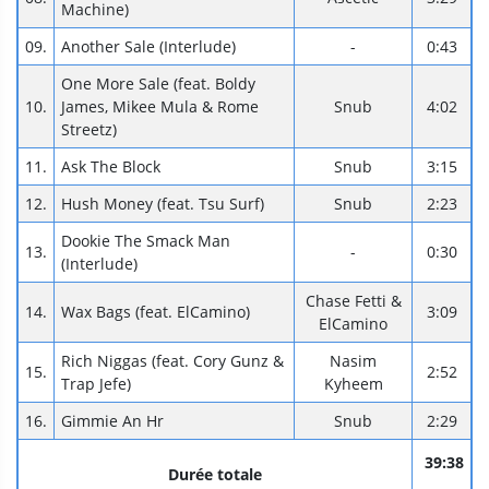
Machine)
09.
Another Sale (Interlude)
-
0:43
One More Sale (feat. Boldy
10.
James, Mikee Mula & Rome
Snub
4:02
Streetz)
11.
Ask The Block
Snub
3:15
12.
Hush Money (feat. Tsu Surf)
Snub
2:23
Dookie The Smack Man
13.
-
0:30
(Interlude)
Chase Fetti &
14.
Wax Bags (feat. ElCamino)
3:09
ElCamino
Rich Niggas (feat. Cory Gunz &
Nasim
15.
2:52
Trap Jefe)
Kyheem
16.
Gimmie An Hr
Snub
2:29
39:38
Durée totale