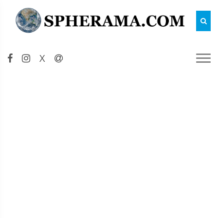
Reche
X