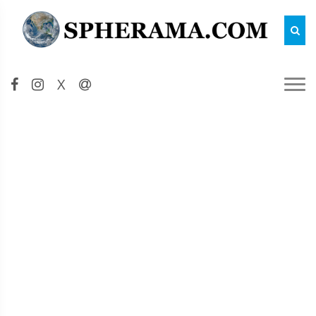
Reche
X