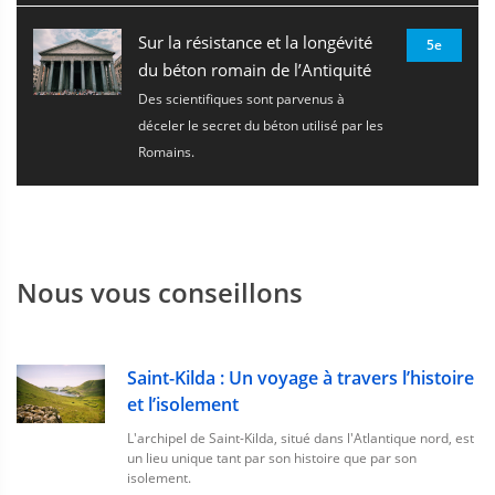
Sur la résistance et la longévité
5e
du béton romain de l’Antiquité
Des scientifiques sont parvenus à
déceler le secret du béton utilisé par les
Romains.
Nous vous conseillons
Saint-Kilda : Un voyage à travers l’histoire
et l’isolement
L'archipel de Saint-Kilda, situé dans l'Atlantique nord, est
un lieu unique tant par son histoire que par son
isolement.