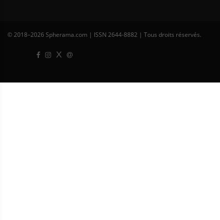
© 2018–
2026 Spherama.com | ISSN 2644-8882 | Tous droits réservés.
X