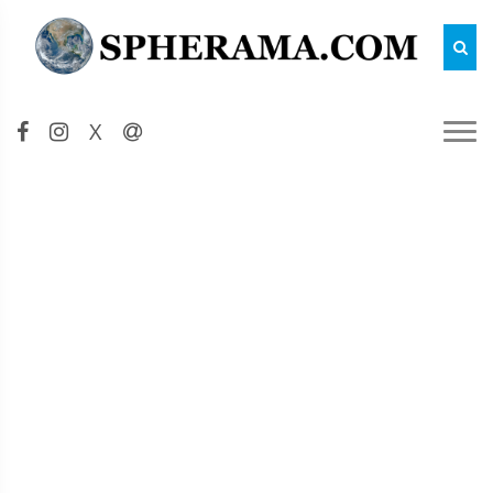
Reche
X