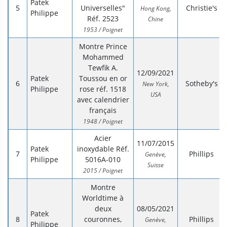
Patek
Universelles"
Christie's
Hong Kong,
Philippe
Réf. 2523
Chine
1953 / Poignet
Montre Prince
Mohammed
Tewfik A.
12/09/2021
Patek
Toussou en or
Sotheby's
New York,
Philippe
rose réf. 1518
USA
avec calendrier
français
1948 / Poignet
Acier
11/07/2015
Patek
inoxydable Réf.
Phillips
Genève,
Philippe
5016A-010
Suisse
2015 / Poignet
Montre
Worldtime à
deux
08/05/2021
Patek
couronnes,
Phillips
Genève,
Philippe