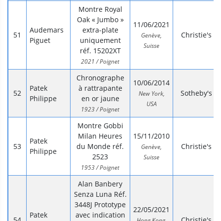
Montre Royal
Oak « Jumbo »
11/06/2021
Audemars
extra-plate
Christie's
Genève,
Piguet
uniquement
Suisse
réf. 15202XT
2021 / Poignet
Chronographe
10/06/2014
Patek
à rattrapante
Sotheby's
New York,
Philippe
en or jaune
USA
1923 / Poignet
Montre Gobbi
Milan Heures
15/11/2010
Patek
du Monde réf.
Christie's
Genève,
Philippe
2523
Suisse
1953 / Poignet
Alan Banbery
Senza Luna Réf.
3448J Prototype
22/05/2021
Patek
avec indication
Christie's
Hong Kong,