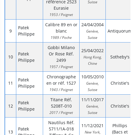
référence 2523
Suisse
Eurasie
1953 / Poignet
Calibre 89 en or
24/04/2004
Patek
blanc
Antiquorum
Genève,
Philippe
1989 / Poche
Suisse
Gobbi Milano
25/04/2022
Patek
Or Rose Réf.
Sotheby's
Hong Kong,
Philippe
2499
Chine
1957 / Poignet
Chronographe
10/05/2010
Patek
en or réf. 1527
Christie's
Genève,
Philippe
1943 / Poignet
Suisse
Titane Réf.
11/11/2017
Patek
5208T-010
Christie's
Genève,
Philippe
2017 / Poignet
Suisse
Nautilus Réf.
11/12/2021
Phillips
Patek
5711/1A-018
(Bacs et
New York,