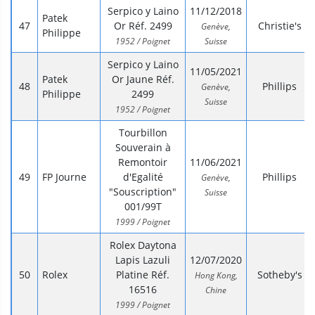
Serpico y Laino
11/12/2018
Patek
Or Réf. 2499
Christie's
Genève,
Philippe
1952 / Poignet
Suisse
Serpico y Laino
11/05/2021
Patek
Or Jaune Réf.
Phillips
Genève,
Philippe
2499
Suisse
1952 / Poignet
Tourbillon
Souverain à
Remontoir
11/06/2021
FP Journe
d'Egalité
Phillips
Genève,
"Souscription"
Suisse
001/99T
1999 / Poignet
Rolex Daytona
Lapis Lazuli
12/07/2020
Rolex
Platine Réf.
Sotheby's
Hong Kong,
16516
Chine
1999 / Poignet