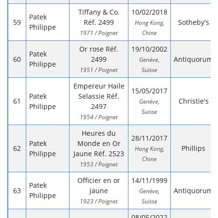
Tiffany & Co.
10/02/2018
Patek
Réf. 2499
Sotheby's
Hong Kong,
Philippe
1971 / Poignet
Chine
Or rose Réf.
19/10/2002
Patek
2499
Antiquorum
Genève,
Philippe
1951 / Poignet
Suisse
Empereur Haile
15/05/2017
Patek
Selassie Réf.
Christie's
Genève,
Philippe
2497
Suisse
1954 / Poignet
Heures du
28/11/2017
Patek
Monde en Or
Phillips
Hong Kong,
Philippe
Jaune Réf. 2523
Chine
1953 / Poignet
Officier en or
14/11/1999
Patek
jaune
Antiquorum
Genève,
Philippe
1923 / Poignet
Suisse
08/05/2022