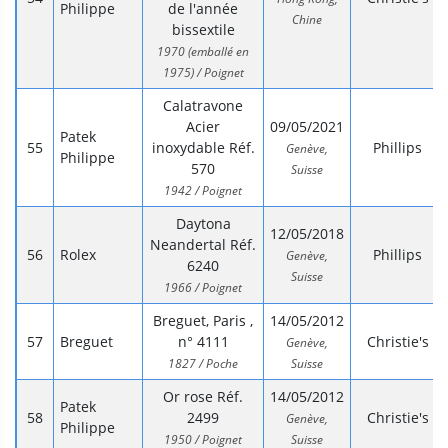
Philippe
de l'année
Chine
bissextile
1970 (emballé en
1975) / Poignet
Calatravone
Acier
09/05/2021
Patek
inoxydable Réf.
Phillips
Genève,
Philippe
570
Suisse
1942 / Poignet
Daytona
12/05/2018
Neandertal Réf.
Rolex
Phillips
Genève,
6240
Suisse
1966 / Poignet
Breguet, Paris ,
14/05/2012
Breguet
n° 4111
Christie's
Genève,
1827 / Poche
Suisse
Or rose Réf.
14/05/2012
Patek
2499
Christie's
Genève,
Philippe
1950 / Poignet
Suisse