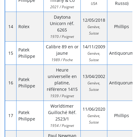
Philippe
Tiffany & Co
Russo)
USA
2021 / Poignet
Daytona
12/05/2018
Unicorn réf.
Rolex
Phillips
Genève,
6265
Suisse
1970 / Poignet
Calibre 89 en or
14/11/2009
Patek
jaune
Antiquorum
Genève,
Philippe
1989 / Poche
Suisse
Heure
universelle en
13/04/2002
Patek
platine,
Antiquorum
Genève,
Philippe
référence 1415
Suisse
1939 / Poignet
Worldtimer
11/06/2020
Patek
Guilloché Réf.
Phillips
Genève,
Philippe
2523/1
Suisse
1954 / Poignet
Paul Newman