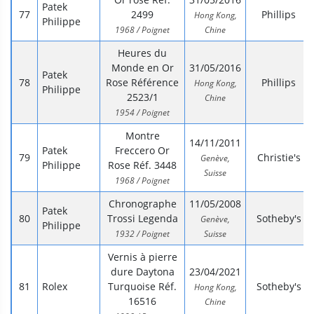
Patek
2499
Phillips
Hong Kong,
Philippe
1968 / Poignet
Chine
Heures du
Monde en Or
31/05/2016
Patek
Rose Référence
Phillips
Hong Kong,
Philippe
2523/1
Chine
1954 / Poignet
Montre
14/11/2011
Patek
Freccero Or
Christie's
Genève,
Philippe
Rose Réf. 3448
Suisse
1968 / Poignet
Chronographe
11/05/2008
Patek
Trossi Legenda
Sotheby's
Genève,
Philippe
1932 / Poignet
Suisse
Vernis à pierre
dure Daytona
23/04/2021
Rolex
Turquoise Réf.
Sotheby's
Hong Kong,
16516
Chine