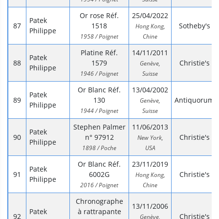
Or rose Réf.
25/04/2022
Patek
1518
Sotheby's
Hong Kong,
Philippe
1958 / Poignet
Chine
Platine Réf.
14/11/2011
Patek
1579
Christie's
Genève,
Philippe
1946 / Poignet
Suisse
Or Blanc Réf.
13/04/2002
Patek
130
Antiquorum
Genève,
Philippe
1944 / Poignet
Suisse
Stephen Palmer
11/06/2013
Patek
n° 97912
Christie's
New York,
Philippe
1898 / Poche
USA
Or Blanc Réf.
23/11/2019
Patek
6002G
Christie's
Hong Kong,
Philippe
2016 / Poignet
Chine
Chronographe
13/11/2006
Patek
à rattrapante
Christie's
Genève,