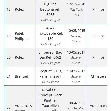
Big Red
12/12/2020
Rolex
Daytona réf.
Phillips
New York,
6263
USA
1980 / Poignet
Acier
10/05/2015
Patek
inoxydable Réf.
Phillips
Genève,
Philippe
130
Suisse
1927 / Poignet
Empereur Bảo
13/05/2017
Rolex
Đại Réf. 6062
Phillips
Genève,
1952 / Poignet
Suisse
Bréguet & Fils,
14/05/2012
Breguet
Paris n° 2667
Christie's
Genève,
1814 / Poche
Suisse
Royal Oak
Concept Black
Panther
10/04/2021
Audemars
Tourbillon
Audemars
Los Angeles,
Piguet
Volant Pièce
Piguet