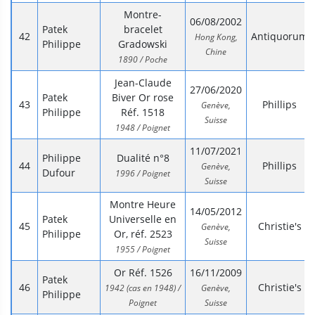
Montre-
06/08/2002
Patek
bracelet
Antiquorum
Hong Kong,
Philippe
Gradowski
Chine
1890 / Poche
Jean-Claude
27/06/2020
Patek
Biver Or rose
Phillips
Genève,
Philippe
Réf. 1518
Suisse
1948 / Poignet
11/07/2021
Philippe
Dualité n°8
Phillips
Genève,
Dufour
1996 / Poignet
Suisse
Montre Heure
14/05/2012
Patek
Universelle en
Christie's
Genève,
Philippe
Or, réf. 2523
Suisse
1955 / Poignet
Or Réf. 1526
16/11/2009
Patek
Christie's
1942 (cas en 1948) /
Genève,
Philippe
Poignet
Suisse