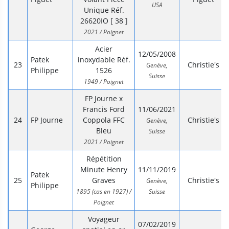
USA
Unique Réf.
26620IO [ 38 ]
2021 / Poignet
Acier
12/05/2008
Patek
inoxydable Réf.
Christie's
Genève,
Philippe
1526
Suisse
1949 / Poignet
FP Journe x
Francis Ford
11/06/2021
FP Journe
Coppola FFC
Christie's
Genève,
Bleu
Suisse
2021 / Poignet
Répétition
Minute Henry
11/11/2019
Patek
Graves
Christie's
Genève,
Philippe
1895 (cas en 1927) /
Suisse
Poignet
Voyageur
07/02/2019