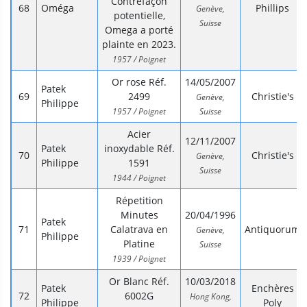
Contrefaçon
Oméga
Phillips
Genève,
potentielle,
Suisse
Omega a porté
plainte en 2023.
1957 / Poignet
Or rose Réf.
14/05/2007
Patek
2499
Christie's
Genève,
Philippe
1957 / Poignet
Suisse
Acier
12/11/2007
Patek
inoxydable Réf.
Christie's
Genève,
Philippe
1591
Suisse
1944 / Poignet
Répetition
Minutes
20/04/1996
Patek
Calatrava en
Antiquorum
Genève,
Philippe
Platine
Suisse
1939 / Poignet
Or Blanc Réf.
10/03/2018
Patek
Enchères
6002G
Hong Kong,
Philippe
Poly