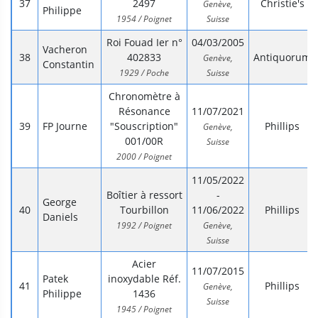
2497
Christie's
Genève,
Philippe
1954 / Poignet
Suisse
Roi Fouad Ier n°
04/03/2005
Vacheron
402833
Antiquorum
Genève,
Constantin
1929 / Poche
Suisse
Chronomètre à
Résonance
11/07/2021
FP Journe
"Souscription"
Phillips
Genève,
001/00R
Suisse
2000 / Poignet
11/05/2022
Boîtier à ressort
-
George
Tourbillon
11/06/2022
Phillips
Daniels
1992 / Poignet
Genève,
Suisse
Acier
11/07/2015
Patek
inoxydable Réf.
Phillips
Genève,
Philippe
1436
Suisse
1945 / Poignet