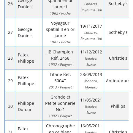
George
spatial en or
Sotheby's
Londres,
Daniels
jaune I
Royaume-Uni
1982 / Poche
Voyageur
19/11/2017
George
spatial II en or
Sotheby's
Londres,
Daniels
jaune
Royaume-Uni
1982 / Poche
JB Champion
11/12/2012
Patek
Réf. 2458
Christie's
Genève,
Philippe
1952 / Poignet
Suisse
Titane Réf.
28/09/2013
Patek
5004T
Antiquorum
Monaco,
Philippe
2013 / Poignet
Monaco
Grande et
11/05/2021
Philippe
Petite Sonnerie
Phillips
Genève,
Dufour
No.1
Suisse
1992 / Poignet
Chronographe
16/05/2011
Patek
en or blanc
Christie's
Genève,