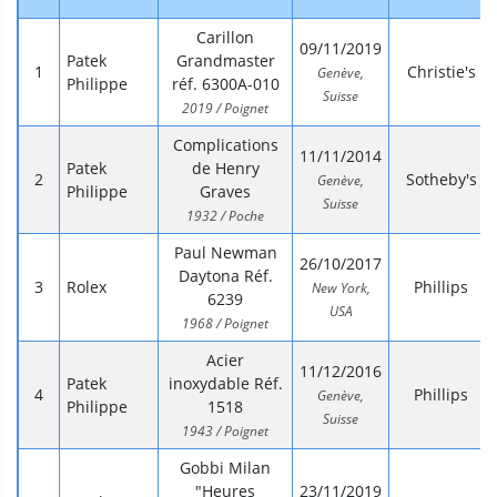
Carillon
09/11/2019
Patek
Grandmaster
Christie's
Genève,
Philippe
réf. 6300A-010
Suisse
2019 / Poignet
Complications
11/11/2014
Patek
de Henry
Sotheby's
Genève,
Philippe
Graves
Suisse
1932 / Poche
Paul Newman
26/10/2017
Daytona Réf.
Rolex
Phillips
New York,
6239
USA
1968 / Poignet
Acier
11/12/2016
Patek
inoxydable Réf.
Phillips
Genève,
Philippe
1518
Suisse
1943 / Poignet
Gobbi Milan
"Heures
23/11/2019