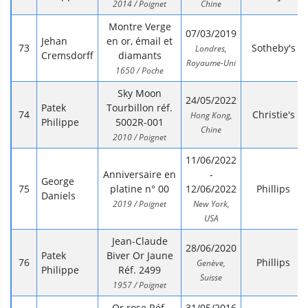
2014 / Poignet
Chine
Montre Verge
07/03/2019
Jehan
en or, émail et
Sotheby's
Londres,
Cremsdorff
diamants
Royaume-Uni
1650 / Poche
Sky Moon
24/05/2022
Patek
Tourbillon réf.
Christie's
Hong Kong,
Philippe
5002R-001
Chine
2010 / Poignet
11/06/2022
Anniversaire en
-
George
platine n° 00
12/06/2022
Phillips
Daniels
2019 / Poignet
New York,
USA
Jean-Claude
28/06/2020
Patek
Biver Or Jaune
Phillips
Genève,
Philippe
Réf. 2499
Suisse
1957 / Poignet
Or rose Réf.
31/05/2016