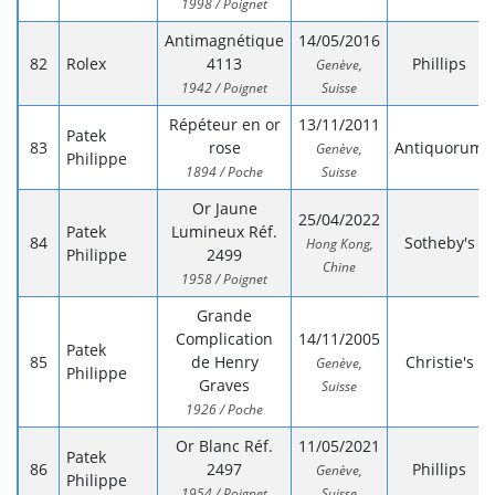
1998 / Poignet
Antimagnétique
14/05/2016
Rolex
4113
Phillips
Genève,
1942 / Poignet
Suisse
Répéteur en or
13/11/2011
Patek
rose
Antiquorum
Genève,
Philippe
1894 / Poche
Suisse
Or Jaune
25/04/2022
Patek
Lumineux Réf.
Sotheby's
Hong Kong,
Philippe
2499
Chine
1958 / Poignet
Grande
Complication
14/11/2005
Patek
de Henry
Christie's
Genève,
Philippe
Graves
Suisse
1926 / Poche
Or Blanc Réf.
11/05/2021
Patek
2497
Phillips
Genève,
Philippe
1954 / Poignet
Suisse