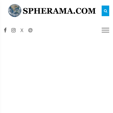
Reche
X