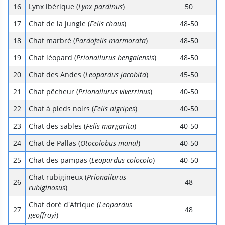
Lynx ibérique (
Lynx pardinus
)
50
Chat de la jungle (
Felis chaus
)
48-50
Chat marbré (
Pardofelis marmorata
)
48-50
Chat léopard (
Prionailurus bengalensis
)
48-50
Chat des Andes (
Leopardus jacobita
)
45-50
Chat pêcheur (
Prionailurus viverrinus
)
40-50
Chat à pieds noirs (
Felis nigripes
)
40-50
Chat des sables (
Felis margarita
)
40-50
Chat de Pallas (
Otocolobus manul
)
40-50
Chat des pampas (
Leopardus colocolo
)
40-50
Chat rubigineux (
Prionailurus
48
rubiginosus
)
Chat doré d'Afrique (
Leopardus
48
geoffroyi
)