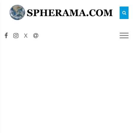
Reche
X