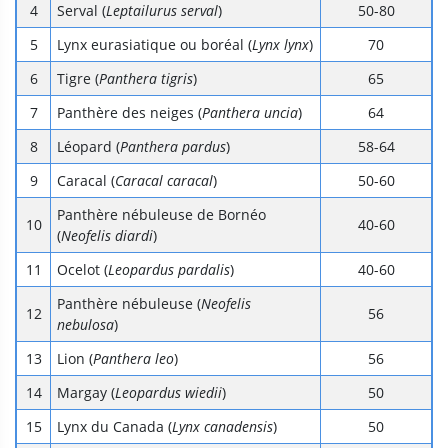
Serval (
Leptailurus serval
)
50-80
Lynx eurasiatique ou boréal (
Lynx lynx
)
70
Tigre (
Panthera tigris
)
65
Panthère des neiges (
Panthera uncia
)
64
Léopard (
Panthera pardus
)
58-64
Caracal (
Caracal caracal
)
50-60
Panthère nébuleuse de Bornéo
40-60
(
Neofelis diardi
)
Ocelot (
Leopardus pardalis
)
40-60
Panthère nébuleuse (
Neofelis
56
nebulosa
)
Lion (
Panthera leo
)
56
Margay (
Leopardus wiedii
)
50
Lynx du Canada (
Lynx canadensis
)
50