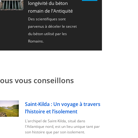
longévité du béton
romain de l’Antiquité
Des scientifiques sont
parvenus à déceler le secret
du béton utilisé par les
Romains.
ous vous conseillons
Saint-Kilda : Un voyage à travers
l’histoire et l’isolement
L'archipel de Saint-Kilda, situé dans
l'Atlantique nord, est un lieu unique tant par
son histoire que par son isolement.