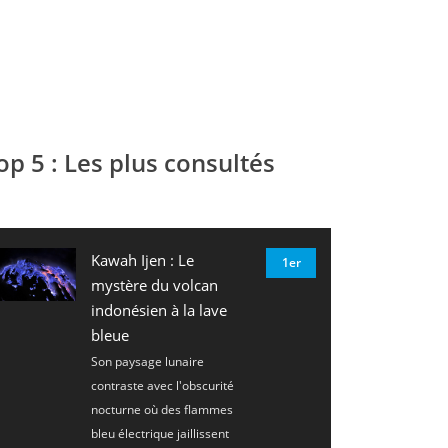
op 5 : Les plus consultés
Kawah Ijen : Le
1er
mystère du volcan
indonésien à la lave
bleue
Son paysage lunaire
contraste avec l'obscurité
nocturne où des flammes
bleu électrique jaillissent