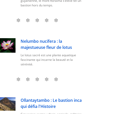
guyanienne, le mont Roraima s’élève tel un
bastion hors du temps.
Nelumbo nucifera : la
majestueuse fleur de lotus
Le lotus sacré est une plante aquatique
fascinante qui incarne la beauté et la
sérénité.
Ollantaytambo : Le bastion inca
qui défia l'Histoire