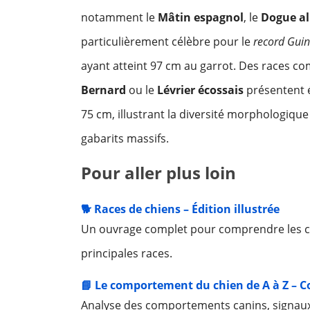
notamment le
Mâtin espagnol
, le
Dogue a
particulièrement célèbre pour le
record Guin
ayant atteint 97 cm au garrot. Des races c
Bernard
ou le
Lévrier écossais
présentent é
75 cm, illustrant la diversité morphologique
gabarits massifs.
Pour aller plus loin
🐕 Races de chiens – Édition illustrée
Un ouvrage complet pour comprendre les ca
principales races.
📘 Le comportement du chien de A à Z – C
Analyse des comportements canins, signaux d