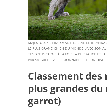
MAJESTUEUX ET IMPOSANT, LE LÉVRIER IRLAND
LE PLUS GRAND CHIEN DU MONDE. AVEC SON AL
TENDRE INCARNE À LA FOIS LA PUISSANCE ET LA
PAR SA TAILLE IMPRESSIONNANTE ET SON HISTOI
Classement des r
plus grandes du
garrot)