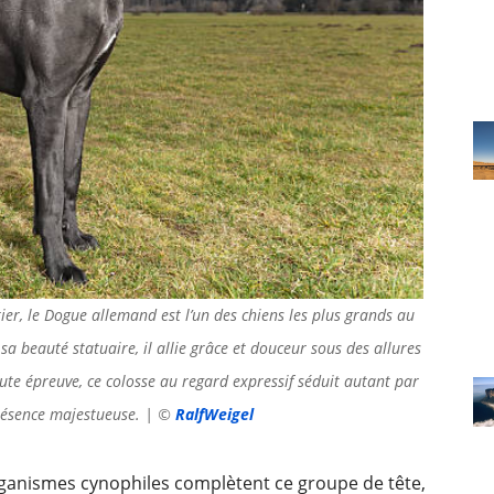
er, le Dogue allemand est l’un des chiens les plus grands au
 beauté statuaire, il allie grâce et douceur sous des allures
oute épreuve, ce colosse au regard expressif séduit autant par
résence majestueuse. | ©
RalfWeigel
ganismes cynophiles complètent ce groupe de tête,