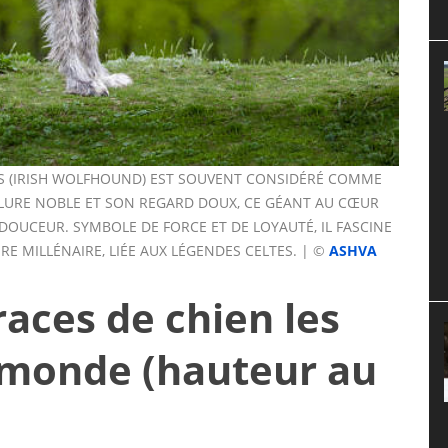
AIS (IRISH WOLFHOUND) EST SOUVENT CONSIDÉRÉ COMME
LURE NOBLE ET SON REGARD DOUX, CE GÉANT AU CŒUR
 DOUCEUR. SYMBOLE DE FORCE ET DE LOYAUTÉ, IL FASCINE
RE MILLÉNAIRE, LIÉE AUX LÉGENDES CELTES. | ©
ASHVA
aces de chien les
 monde (hauteur au