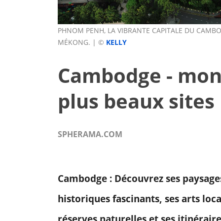
PHNOM PENH, LA VIBRANTE CAPITALE DU CAMBO
MÉKONG. | ©
KELLY
Cambodge - mon
plus beaux sites
SPHERAMA.COM
Cambodge : Découvrez ses paysage
historiques fascinants, ses arts loca
réserves naturelles et ses itinérair