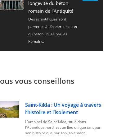
longévité du béton
romain de l’Antiquité
Des scientifiques sont
parvenus à déceler le secret
du béton utilisé par les
Romains.
ous vous conseillons
Saint-Kilda : Un voyage à travers
l’histoire et l’isolement
L'archipel de Saint-Kilda, situé dans
l'Atlantique nord, est un lieu unique tant par
son histoire que par son isolement.