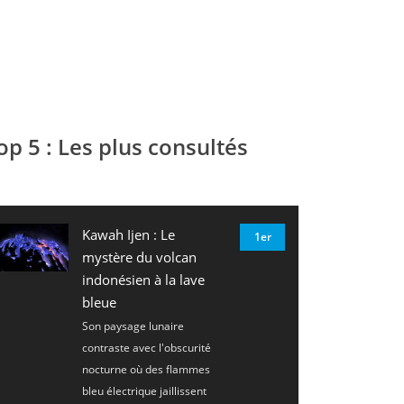
op 5 : Les plus consultés
Kawah Ijen : Le
1er
mystère du volcan
indonésien à la lave
bleue
Son paysage lunaire
contraste avec l'obscurité
nocturne où des flammes
bleu électrique jaillissent