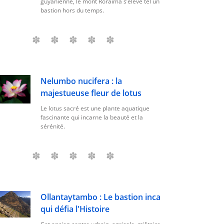
guyanienne, le mont Roraima s’élève tel un
bastion hors du temps.
Nelumbo nucifera : la
majestueuse fleur de lotus
Le lotus sacré est une plante aquatique
fascinante qui incarne la beauté et la
sérénité.
Ollantaytambo : Le bastion inca
qui défia l'Histoire