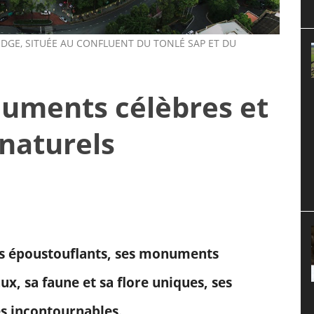
DGE, SITUÉE AU CONFLUENT DU TONLÉ SAP ET DU
uments célèbres et
 naturels
s époustouflants, ses monuments
ux, sa faune et sa flore uniques, ses
es incontournables.