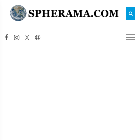
Reche
X