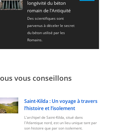
longévité du béton
romain de l’Antiquité
Des scientifiques sont
parvenus à déceler le secret
du béton utilisé par les
Romains.
ous vous conseillons
Saint-Kilda : Un voyage à travers
l’histoire et l’isolement
L'archipel de Saint-Kilda, situé dans
l'Atlantique nord, est un lieu unique tant par
son histoire que par son isolement.