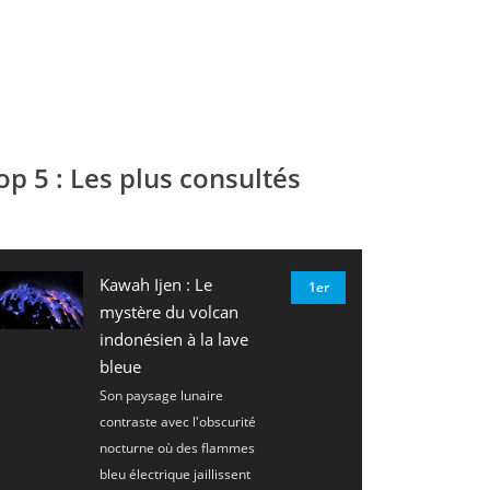
op 5 : Les plus consultés
Kawah Ijen : Le
1er
mystère du volcan
indonésien à la lave
bleue
Son paysage lunaire
contraste avec l'obscurité
nocturne où des flammes
bleu électrique jaillissent