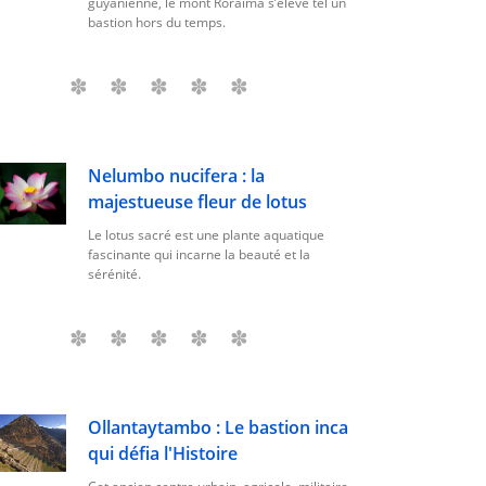
guyanienne, le mont Roraima s’élève tel un
bastion hors du temps.
Nelumbo nucifera : la
majestueuse fleur de lotus
Le lotus sacré est une plante aquatique
fascinante qui incarne la beauté et la
sérénité.
Ollantaytambo : Le bastion inca
qui défia l'Histoire