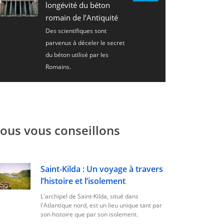
longévité du béton
romain de l’Antiquité
Des scientifiques sont
parvenus à déceler le secret
du béton utilisé par les
Romains.
ous vous conseillons
Saint-Kilda : Un voyage à travers
l’histoire et l’isolement
L'archipel de Saint-Kilda, situé dans
l'Atlantique nord, est un lieu unique tant par
son histoire que par son isolement.