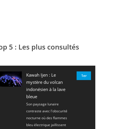
op 5 : Les plus consultés
Kawah Ijen : Le
1er
mystère du volcan
indonésien à la lave
bleue
Son paysage lunaire
contraste avec l'obscurité
nocturne où des flammes
bleu électrique jaillissent