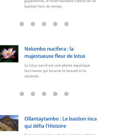
guyanienne, le mont Roraima s’élève tel un
bastion hors du temps.
Nelumbo nucifera : la
majestueuse fleur de lotus
Le lotus sacré est une plante aquatique
fascinante qui incarne la beauté et la
sérénité.
Ollantaytambo : Le bastion inca
qui défia l'Histoire